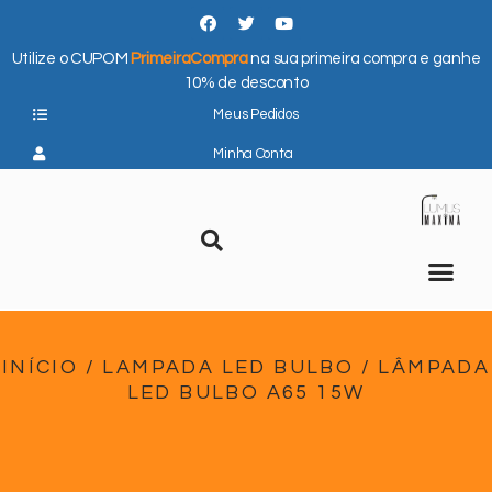
Utilize o CUPOM
PrimeiraCompra
na sua primeira compra e ganhe
10% de desconto
Meus Pedidos
Minha Conta
INÍCIO
/
LAMPADA LED BULBO
/ LÂMPADA
LED BULBO A65 15W