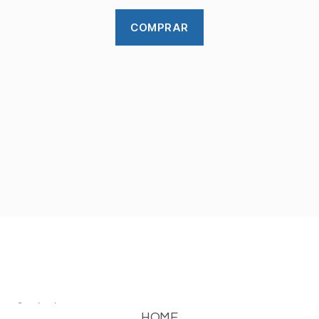
COMPRAR
(15) 99781-4630
HOME