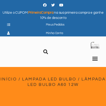
Utilize o CUPOM
PrimeiraCompra
na sua primeira compra e ganhe
10% de desconto
Meus Pedidos
Minha Conta
INÍCIO
/
LAMPADA LED BULBO
/ LÂMPADA
LED BULBO A60 12W