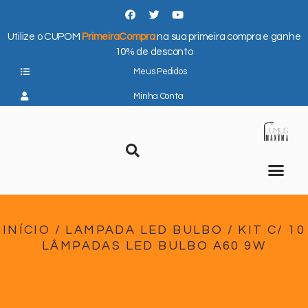
Utilize o CUPOM
PrimeiraCompra
na sua primeira compra e ganhe
10% de desconto
Meus Pedidos
Minha Conta
INÍCIO
/
LAMPADA LED BULBO
/ KIT C/ 10
LÂMPADAS LED BULBO A60 9W