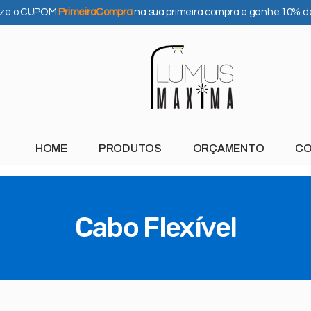
lize o CUPOM
PrimeiraCompra
na sua primeira compra e ganhe 10% d
HOME
PRODUTOS
ORÇAMENTO
CO
Cabo Flexível